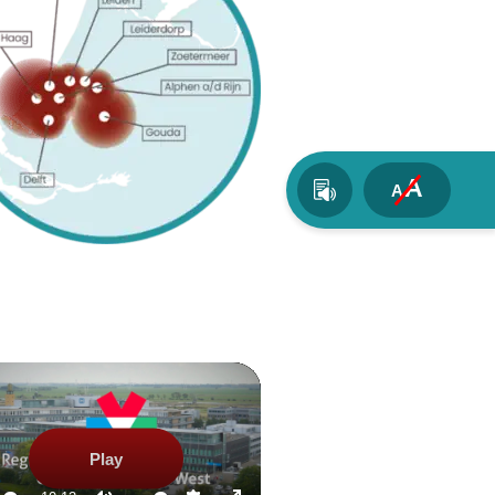
A
A
Play