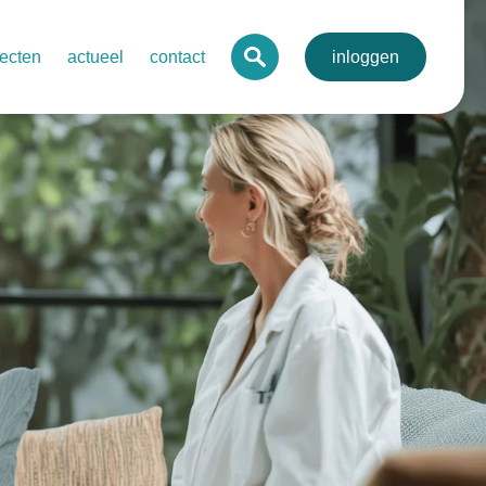
jecten
actueel
contact
inloggen
 digitaal mdo-portaal voor de regio
agenda
lva
onale digitale pathologie
nieuws
toonbare kwaliteit netwerkzorg
nieuwsbrieven
evenssets oncologie endocriene tumoren
bij kanker
rdegedreven zorg in netwerken – ovariumcarcinoom
send behandelplan darmkanker