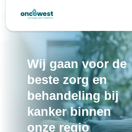
Wij gaan voor de
beste zorg en
behandeling bij
kanker binnen
onze regio