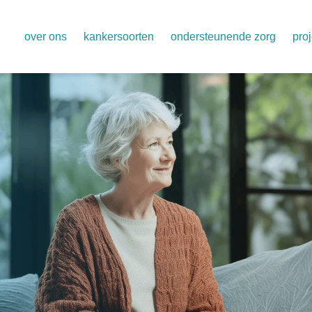
over ons
kankersoorten
ondersteunende zorg
pro
organisatie
alvleesklier
aya zorg voor 18 t/m 39 jaar
één
onze vertegenwoordigers
baarmoeder – baarmoederhals – eierstok – vu
klinisch onderzoek
regi
jaarverslagen
borst
palliatieve zorg
aan
jaarplan 2026
darmen
psychologische zorg
geg
cliëntenraden ziekenhuizen
hersenen
informatie en ondersteuning 
waa
regionaal trialnetwerk oncowest
hoofd-hals
pas
huidkanker (melanoom)
long
prostaat – blaas – nier – zaadbal
slokdarm – maag