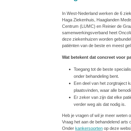
In West-Nederland werken de 6 ziek
Haga Ziekenhuis, Haaglanden Medis
Centrum (LUMC) en Reinier de Graa
samenwerkingsverband heet OncoWes
deze ziekenhuizen worden gebundeld.
patiënten van de beste en meest geli
Wat betekent dat concreet voor p
Toegang tot de beste speciali
onder behandeling bent.
Een deel van het zorgtraject 
plaatsvinden, waar alle benod
Er zeker van zijn dat elke patië
verder weg als dat nodig is.
Heb je vragen of wil je meer weten 
Vraag het aan de behandelend arts o
Onder
kankersoorten
op deze websit