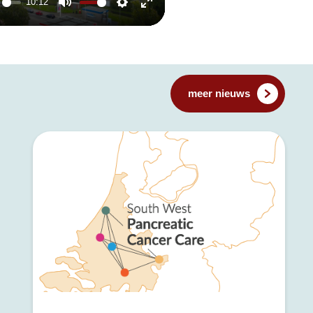
10:12
ay
Mute
Settings
Enter
fullscreen
meer nieuws