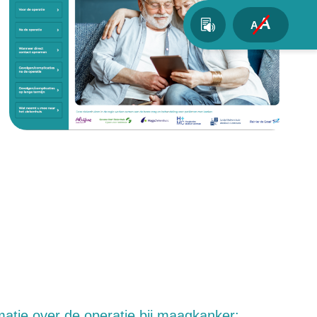
A
A
rmatie over de operatie bij maagkanker: