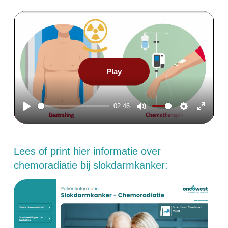
Play
02:46
Play
Mute
Settings
Enter
reen
fullscre
Lees of print hier informatie over
chemoradiatie bij slokdarmkanker: