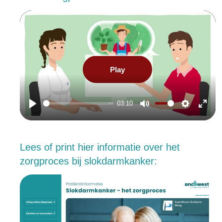
Play
03:10
Play
Mute
Settings
Enter
fullsc
Lees of print hier informatie over het
zorgproces bij slokdarmkanker: