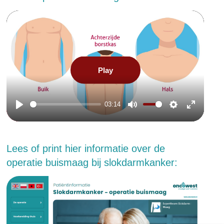
Play
03:14
Play
Mute
Settings
Enter
en
fullscreen
Lees of print hier informatie over de
operatie buismaag bij slokdarmkanker: