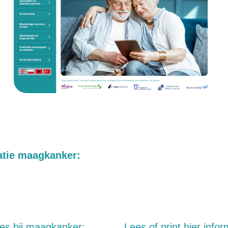
atie maagkanker:
ces bij maagkanker:
Lees of print hier info