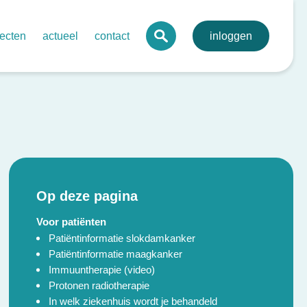
jecten
actueel
contact
inloggen
 digitaal mdo-portaal voor de regio
agenda
lva
onale digitale pathologie
nieuws
toonbare kwaliteit netwerkzorg
nieuwsbrieven
evenssets oncologie endocriene tumoren
bij kanker
rdegedreven zorg in netwerken – ovariumcarcinoom
Op deze pagina
send behandelplan darmkanker
Voor patiënten
Patiëntinformatie slokdamkanker
Patiëntinformatie maagkanker
Immuuntherapie (video)
Protonen radiotherapie
In welk ziekenhuis wordt je behandeld