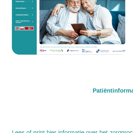
Patiëntinform
Lees of print hier informatie over het zorgpro