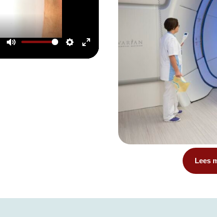
Mute
Settings
Enter
fullscreen
Lees m