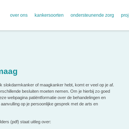
over ons
kankersoorten
ondersteunende zorg
pro
organisatie
alvleesklier
aya zorg voor 18 t/m 39 jaar
één
onze vertegenwoordigers
baarmoeder – baarmoederhals – eierstok – vu
klinisch onderzoek
regi
jaarverslagen
borst
palliatieve zorg
aan
jaarplan 2026
darmen
psychologische zorg
geg
maag
cliëntenraden ziekenhuizen
hersenen
informatie en ondersteuning 
waa
regionaal trialnetwerk oncowest
hoofd-hals
pas
ijk slokdarmkanker of maagkanker hebt, komt er veel op je af.
erschillende besluiten moeten nemen. Om je hierbij zo goed
huidkanker (melanoom)
 deze webpagina patiëntformatie over de behandelingen en
long
n aanvulling op je persoonlijke gesprek met de arts en
prostaat – blaas – nier – zaadbal
ders (pdf) staat uitleg over:
slokdarm – maag