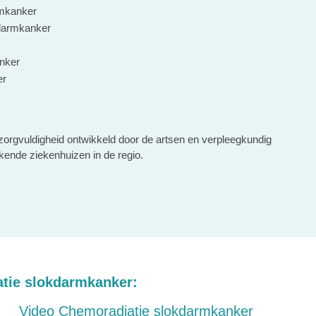
rmkanker
kdarmkanker
nker
er
 zorgvuldigheid ontwikkeld door de artsen en verpleegkundig
kende ziekenhuizen in de regio.
atie slokdarmkanker:
Video Chemoradiatie slokdarmkanker