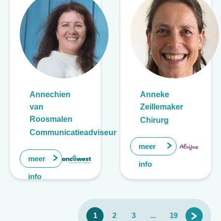
Annechien
Anneke
van
Zeillemaker
Roosmalen
Chirurg
Communicatieadviseur
meer
meer
info
info
1
2
3
...
19
>