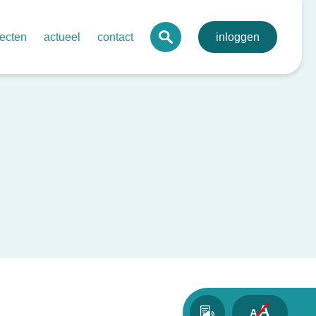
jecten
actueel
contact
inloggen
 digitaal mdo-portaal voor de regio
agenda
lva
onale digitale pathologie
nieuws
toonbare kwaliteit netwerkzorg
nieuwsbrieven
evenssets oncologie endocriene tumoren
bij kanker
rdegedreven zorg in netwerken – ovariumcarcinoom
send behandelplan darmkanker
A
A