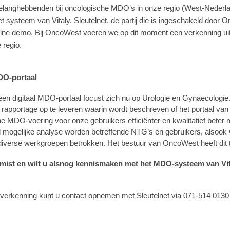
elanghebbenden bij oncologische MDO’s in onze regio (West-Nederl
t systeem van Vitaly. Sleutelnet, de partij die is ingeschakeld door 
ine demo. Bij OncoWest voeren we op dit moment een verkenning uit 
 regio.
DO-portaal
en digitaal MDO-portaal focust zich nu op Urologie en Gynaecologie
apportage op te leveren waarin wordt beschreven of het portaal van 
he MDO-voering voor onze gebruikers efficiënter en kwalitatief beter
 mogelijke analyse worden betreffende NTG’s en gebruikers, alsook 
iverse werkgroepen betrokken. Het bestuur van OncoWest heeft dit 
mist en wilt u alsnog kennismaken met het MDO-systeem van Vit
verkenning kunt u contact opnemen met Sleutelnet via 071-514 0130