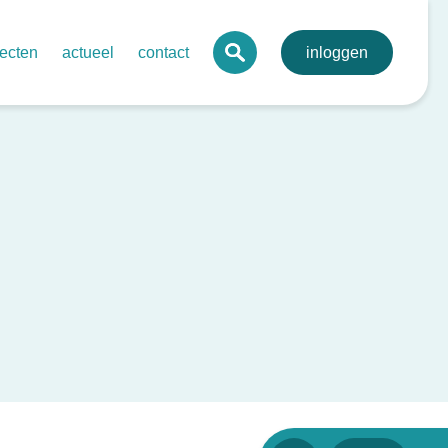
jecten
actueel
contact
inloggen
 digitaal mdo-portaal voor de regio
agenda
lva
onale digitale pathologie
nieuws
toonbare kwaliteit netwerkzorg
nieuwsbrieven
evenssets oncologie endocriene tumoren
bij kanker
rdegedreven zorg in netwerken – ovariumcarcinoom
send behandelplan darmkanker