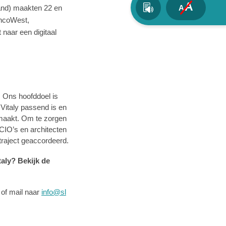
A
A
and) maakten 22 en
OncoWest,
naar een digitaal
. Ons hoofddoel is
Vitaly passend is en
 maakt. Om te zorgen
CIO’s en architecten
traject geaccordeerd.
aly? Bekijk de
 of mail naar
info@sl