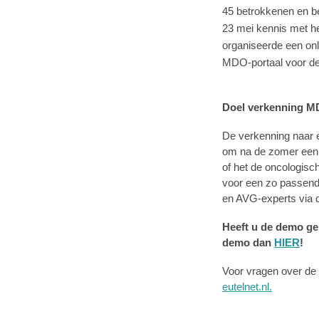
45 betrokkenen en b
23 mei kennis met he
organiseerde een onl
MDO-portaal voor de
Doel verkenning M
De verkenning naar e
om na de zomer een r
of het de oncologisc
voor een zo passend
en AVG-experts via d
Heeft u de demo ge
demo dan
HIER
!
Voor vragen over de 
eutelnet.nl.