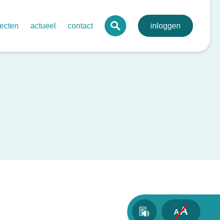
jecten
actueel
contact
inloggen
 digitaal mdo-portaal voor de regio
agenda
lva
onale digitale pathologie
nieuws
toonbare kwaliteit netwerkzorg
nieuwsbrieven
evenssets oncologie endocriene tumoren
bij kanker
rdegedreven zorg in netwerken – ovariumcarcinoom
send behandelplan darmkanker
A
A