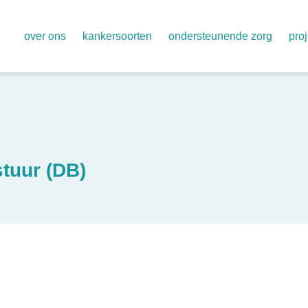
over ons
kankersoorten
ondersteunende zorg
pro
organisatie
alvleesklier
aya zorg voor 18 t/m 39 jaar
één
onze vertegenwoordigers
baarmoeder – baarmoederhals – eierstok – vu
klinisch onderzoek
regi
jaarverslagen
borst
palliatieve zorg
aan
jaarplan 2026
darmen
psychologische zorg
geg
tuur (DB)
cliëntenraden ziekenhuizen
hersenen
informatie en ondersteuning 
waa
regionaal trialnetwerk oncowest
hoofd-hals
pas
huidkanker (melanoom)
long
prostaat – blaas – nier – zaadbal
slokdarm – maag