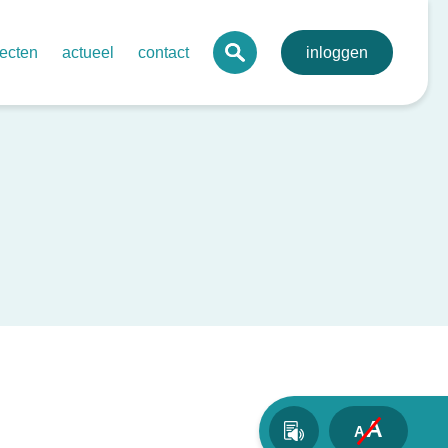
jecten
actueel
contact
inloggen
 digitaal mdo-portaal voor de regio
agenda
lva
onale digitale pathologie
nieuws
toonbare kwaliteit netwerkzorg
nieuwsbrieven
evenssets oncologie endocriene tumoren
bij kanker
rdegedreven zorg in netwerken – ovariumcarcinoom
send behandelplan darmkanker
A
A