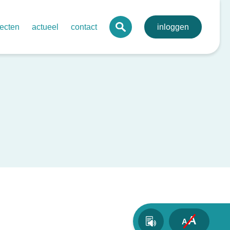
jecten
actueel
contact
inloggen
 digitaal mdo-portaal voor de regio
agenda
lva
onale digitale pathologie
nieuws
toonbare kwaliteit netwerkzorg
nieuwsbrieven
evenssets oncologie endocriene tumoren
bij kanker
rdegedreven zorg in netwerken – ovariumcarcinoom
send behandelplan darmkanker
A
A