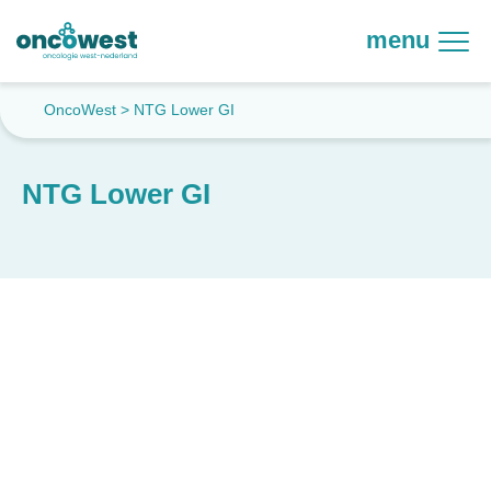
menu
OncoWest
>
NTG Lower GI
NTG Lower GI