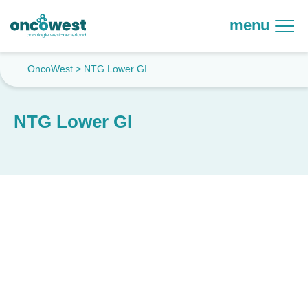
menu
OncoWest
>
NTG Lower GI
NTG Lower GI