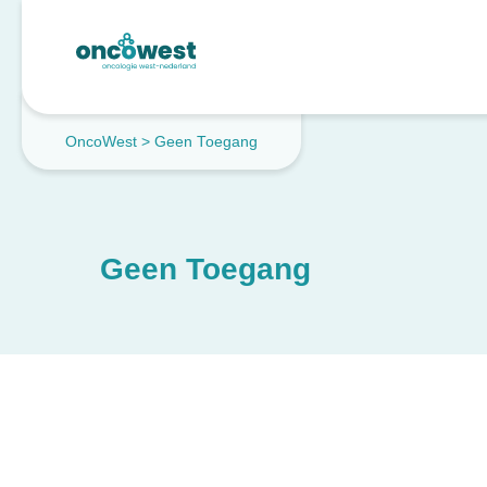
OncoWest
>
Geen Toegang
Geen Toegang