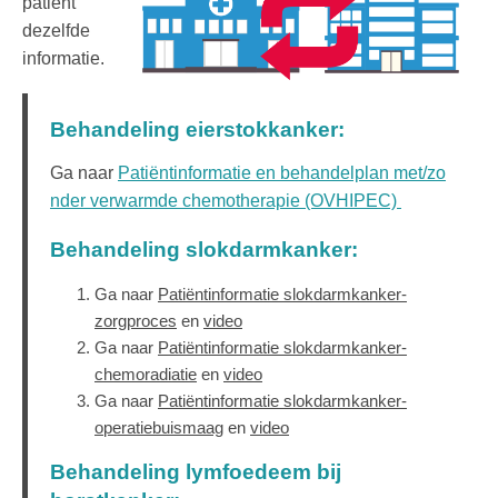
patiënt
dezelfde
informatie.
Behandeling eierstokkanker:
Ga naar
Patiëntinformatie en behandelplan met/zo
nder verwarmde chemotherapie (OVHIPEC)
Behandeling slokdarmkanker:
Ga naar
Patiëntinformatie slokdarmkanker-
zorgproces
en
video
Ga naar
Patiëntinformatie slokdarmkanker-
chemoradiatie
en
video
Ga naar
Patiëntinformatie slokdarmkanker-
operatiebuismaag
en
video
Behandeling lymfoedeem bij