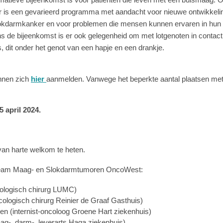
r is een gevarieerd programma met aandacht voor nieuwe ontwikkeli
kdarmkanker en voor problemen die mensen kunnen ervaren in hun d
s de bijeenkomst is er ook gelegenheid om met lotgenoten in contac
, dit onder het genot van een hapje en een drankje.
nnen zich
hier
aanmelden. Vanwege het beperkte aantal plaatsen me
5 april 2024.
 van harte welkom te heten.
eam Maag- en Slokdarmtumoren OncoWest:
cologisch chirurg LUMC)
cologisch chirurg Reinier de Graaf Gasthuis)
en (internist-oncoloog Groene Hart ziekenhuis)
ag-, darm-, leverarts Haga ziekenhuis)