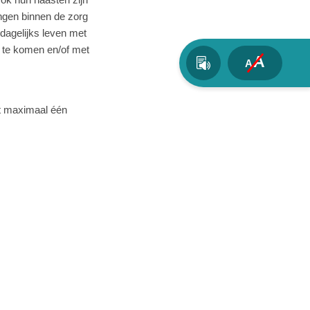
ngen binnen de zorg
agelijks leven met
t te komen en/of met
A
A
t maximaal één