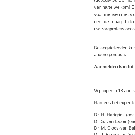
van harte welkom! E
voor mensen met slo
een buismaag. Tijden
uw zorgprofessionals
Belangstellenden ku
andere persoon.
Aanmelden kan tot 
Wij hopen u 13 april
Namens het expertt
Dr. H. Hartgrink (on
Dr. S. van Esser (on
Dr. M. Cloos-van Bal
Dr. J. Bergmann (ma