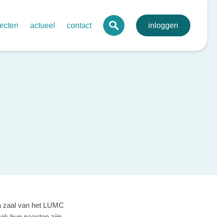
jecten
actueel
contact
inloggen
 digitaal mdo-portaal voor de regio
agenda
lva
onale digitale pathologie
nieuws
toonbare kwaliteit netwerkzorg
nieuwsbrieven
evenssets oncologie endocriene tumoren
bij kanker
rdegedreven zorg in netwerken – ovariumcarcinoom
send behandelplan darmkanker
ma zaal van het LUMC
ok hun naasten zijn