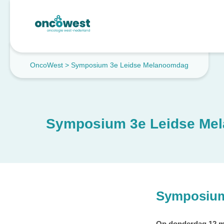
OncoWest
>
Symposium 3e Leidse Melanoomdag
Symposium 3e Leidse Me
Symposium
Op donderdag 12 me