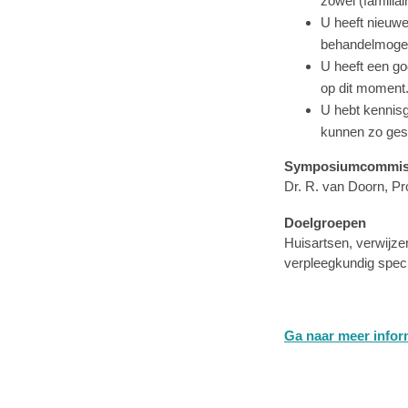
zowel (familia
U heeft nieuwe
behandelmogel
U heeft een go
op dit moment.
U hebt kennis
kunnen zo gest
Symposiumcommis
Dr. R. van Doorn, Pro
Doelgroepen
Huisartsen, verwijze
verpleegkundig speci
Ga naar meer infor