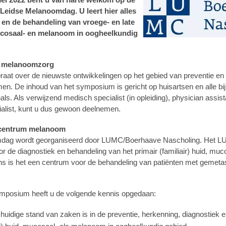
 Leidse Melanoomdag. U leert hier alles
 en de behandeling van vroege- en late
ucosaal- en melanoom in oogheelkundig
de melanoomzorg
praat over de nieuwste ontwikkelingen op het gebied van preventie en
en. De inhoud van het symposium is gericht op huisartsen en alle b
ls. Als verwijzend medisch specialist (in opleiding), physician assist
ialist, kunt u dus gewoon deelnemen.
secentrum melanoom
dag wordt georganiseerd door LUMC/Boerhaave Nascholing. Het LUM
r de diagnostiek en behandeling van het primair (familiair) huid, muc
 is het een centrum voor de behandeling van patiënten met gemetas
ymposium heeft u de volgende kennis opgedaan:
huidige stand van zaken is in de preventie, herkenning, diagnostiek 