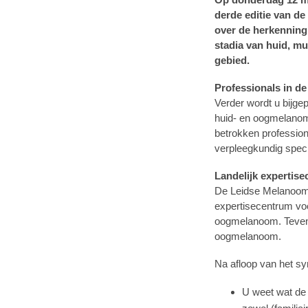
derde editie van de
over de herkenning
stadia van huid, m
gebied.
Professionals in 
Verder wordt u bijge
huid- en oogmelanom
betrokken professiona
verpleegkundig spec
Landelijk experti
De Leidse Melanoom
expertisecentrum voo
oogmelanoom. Tevens
oogmelanoom.
Na afloop van het s
U weet wat de 