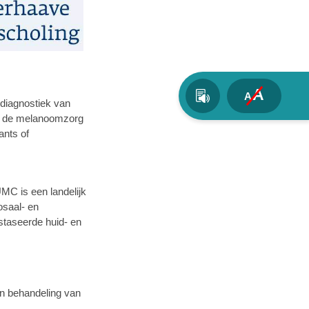
A
A
 diagnostiek van
ij de melanoomzorg
ants of
C is een landelijk
osaal- en
taseerde huid- en
en behandeling van