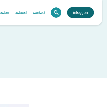
jecten
actueel
contact
inloggen
 digitaal mdo-portaal voor de regio
agenda
lva
onale digitale pathologie
nieuws
toonbare kwaliteit netwerkzorg
nieuwsbrieven
evenssets oncologie endocriene tumoren
bij kanker
rdegedreven zorg in netwerken – ovariumcarcinoom
send behandelplan darmkanker