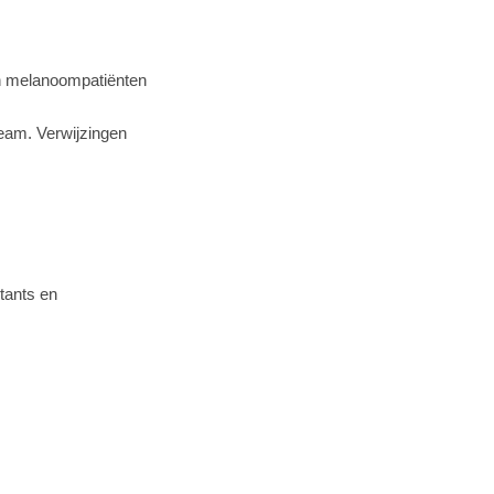
an melanoompatiënten
eam. Verwijzingen
stants en