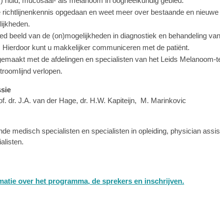
ir) huid, mucosaal- als melanoom in oogheelkundig gebied.
 richtlijnenkennis opgedaan en weet meer over bestaande en nieuwe
ijkheden.
ed beeld van de (on)mogelijkheden in diagnostiek en behandeling v
 Hierdoor kunt u makkelijker communiceren met de patiënt.
gemaakt met de afdelingen en specialisten van het Leids Melanoom-t
roomlijnd verlopen.
sie
f. dr. J.A. van der Hage, dr. H.W. Kapiteijn, M. Marinkovic
nde medisch specialisten en specialisten in opleiding, physician assi
alisten.
matie over het programma, de sprekers en inschrijven.