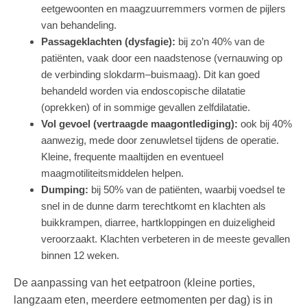
eetgewoonten en maagzuurremmers vormen de pijlers
van behandeling.
Passageklachten (dysfagie):
bij zo’n 40% van de
patiënten, vaak door een naadstenose (vernauwing op
de verbinding slokdarm–buismaag). Dit kan goed
behandeld worden via endoscopische dilatatie
(oprekken) of in sommige gevallen zelfdilatatie.
Vol gevoel (vertraagde maagontlediging):
ook bij 40%
aanwezig, mede door zenuwletsel tijdens de operatie.
Kleine, frequente maaltijden en eventueel
maagmotiliteitsmiddelen helpen.
Dumping:
bij 50% van de patiënten, waarbij voedsel te
snel in de dunne darm terechtkomt en klachten als
buikkrampen, diarree, hartkloppingen en duizeligheid
veroorzaakt. Klachten verbeteren in de meeste gevallen
binnen 12 weken.
De aanpassing van het eetpatroon (kleine porties,
langzaam eten, meerdere eetmomenten per dag) is in