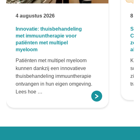
4 augustus 2026
8 ju
Innovatie: thuisbehandeling
Sou
met immuuntherapie voor
Car
patiënten met multipel
zor
myeloom
alvl
Patiënten met multipel myeloom
Kern
kunnen dankzij een innovatieve
sch
thuisbehandeling immuuntherapie
zie
ontvangen in hun eigen omgeving.
tran
Lees hoe …