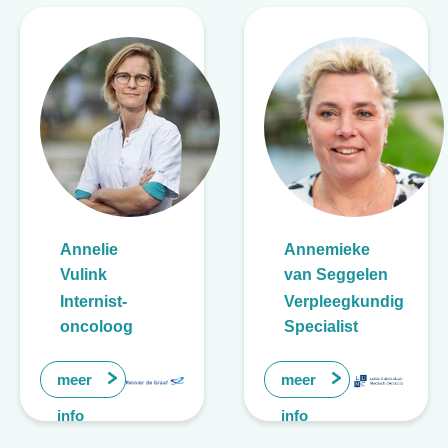
Annelie
Annemieke
Vulink
van Seggelen
Internist-
Verpleegkundig
oncoloog
Specialist
meer
meer
info
info