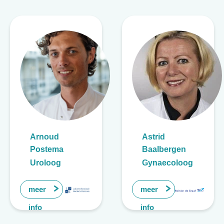
Arnoud
Astrid
Postema
Baalbergen
Uroloog
Gynaecoloog
meer
meer
info
info