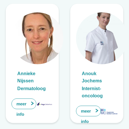
Annieke
Anouk
Nijssen
Jochems
Dermatoloog
Internist-
oncoloog
meer
meer
info
info